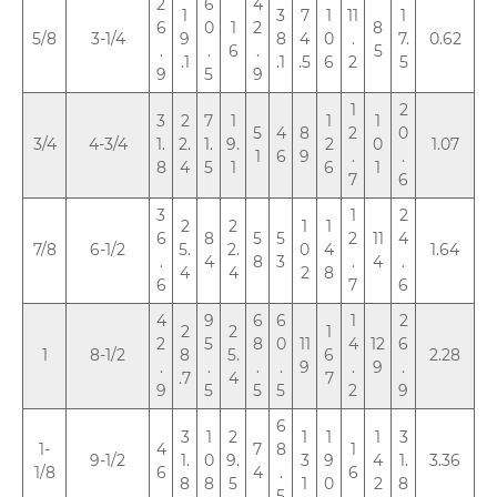
2
6
4
1
3
7
1
11
1
6
0
1
2
8
5/8
3-1/4
9
8
4
0
.
7.
0.62
.
.
6
.
5
.1
.1
.5
6
2
5
9
5
9
1
2
3
2
7
1
1
1
5
4
8
2
0
3/4
4-3/4
1.
2.
1.
9.
2
0
1.07
1
6
9
.
.
8
4
5
1
6
1
7
6
3
1
2
2
2
1
1
6
8
5
5
2
11
4
7/8
6-1/2
5.
2.
0
4
1.64
.
4
8
3
.
4
.
4
4
2
8
6
7
6
4
9
6
6
1
2
2
2
1
2
5
8
0
11
4
12
6
1
8-1/2
8
5.
6
2.28
.
.
.
.
9
.
9
.
.7
4
7
9
5
5
5
2
9
6
3
1
2
1
1
1
3
1-
4
7
8
1
9-1/2
1.
0
9.
3
9
4
1.
3.36
1/8
6
4
.
6
8
8
5
1
0
2
8
5