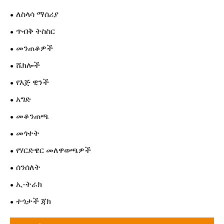
ለስላሳ ማሰሪያ
ጥብቅ ትስስር
መንጠቆዎች
ሼክሎች
የእጅ ዊንች
አግድ
መቆንጠጫ
መጎተት
የሃርድዌር መለዋወጫዎች
ሰንሰለት
ኢ-ትራክ
ተጎታች ጃክ