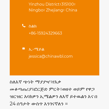
Yinzhou District፣315100፣
Ningbo፣ Zhejiang፣ China
ስልክ

+86-15924329663
ኢ-ሜይል

jessica@chinawbl.com
ስለእኛ ጭነት ማያያዣ፣የእቃ
መቆጣጠሪያ፣ፎርጅድ ምርት፣ወዘተ ወይም የዋጋ
ዝርዝር እባክዎን ኢሜልዎን ለእኛ ይተዉልን እና በ
24 ሰዓታት ውስጥ እንገናኛለን ።