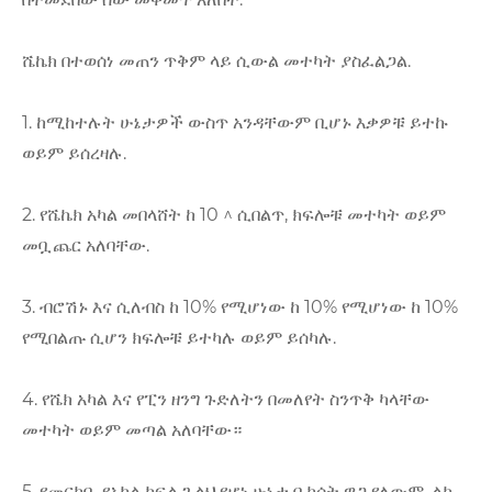
ሼኬክ በተወሰነ መጠን ጥቅም ላይ ሲውል መተካት ያስፈልጋል.
1. ከሚከተሉት ሁኔታዎች ውስጥ አንዳቸውም ቢሆኑ እቃዎቹ ይተኩ
ወይም ይሰረዛሉ.
2. የሼኬክ አካል መበላሸት ከ 10 ^ ሲበልጥ, ክፍሎቹ መተካት ወይም
መቧጨር አለባቸው.
3. ብሮሽኑ እና ሲለብስ ከ 10% የሚሆነው ከ 10% የሚሆነው ከ 10%
የሚበልጡ ሲሆን ክፍሎቹ ይተካሉ ወይም ይሰካሉ.
4. የሼክ አካል እና የፒን ዘንግ ጉድለትን በመለየት ስንጥቅ ካላቸው
መተካት ወይም መጣል አለባቸው።
5. የመርከቧ የአካል ክፍል ጉልህ የሆነ ሁኔታ ቢከሰት ዋጋ የለውም, ልክ