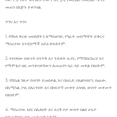
መጠን በእጅጉ ይቀንሳል.
ጥገና እና ጥገና
1. የሻክላ ቅርጽ መበላሸትን ለማስወገድ, የግፊት መከማቸት ይቅርና
ማሰሪያው እንዲከማች አይፈቀድለትም.
2. የተበላው ሰውነት ስንጥቅ እና ጉድለት ሲኖር, የማሽከርከሪያ እና
የማሞቂያ ዘዴ መንቀሳቀሻውን ለመጠገን ስራ ላይ መዋል የለበትም.
3. የሼኬል ገጽታ ከዝገት ይጠበቃል, እና በአሲድ, በአልካላይን, በጨው,
በኬሚካል ጋዝ, በእርጥበት እና በከፍተኛ ሙቀት አካባቢ ውስጥ መቀመጥ
የለበትም.
4. ማሰሪያው አየር በሌለበት እና ደረቅ ቦታ ውስጥ በልዩ ሁኔታ
በተመደበው ሰው መቀመጥ አለበት.