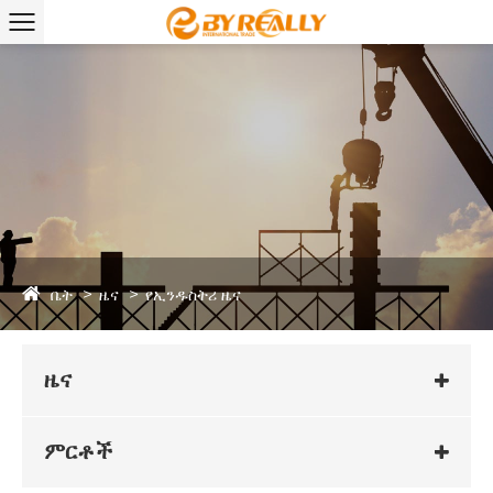
ቤት
ዜና
የኢንዱስትሪ ዜና
ዜና
ምርቶች