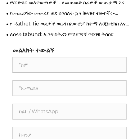
የሃርድዌር መለዋወጫዎች: - ለመጠመድ ስራዎች ውጤታማ እና
አስተማማኝ መፍትሄዎችን መስጠት ይችላሉ?
የመጨረሻው መመሪያ ወደ ሰንሰለት ኋላ lever ብሎኮች: -
ትክክለኛውን የማንሳት መፍትሄ መምረጥ
የ Rathet Tie ወደታች ወርዳ በአውሮፓ ከተማ ሎጂስቲክስ እና
ስርጭት ውስጥ እየቀነሰ እየሆኑ ነው.
ለስላሳ tabund: ኢንዱስትሪን የሚያገናኝ ጥበባዊ ትስስር
መልእክት ተውልኝ