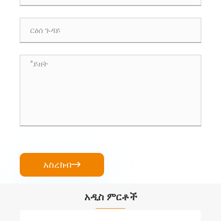
አስረክብ

አዲስ ምርቶች