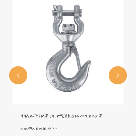


ሻክሌሎች ከላች ጋር የሚሽከረከሩ መንጠቆዎች
ተጨማሪ ይመልከቱ >>