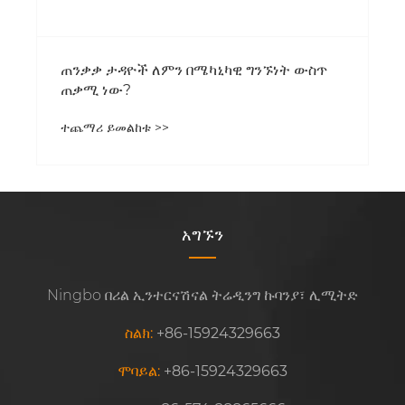
ጠንቃቃ ታዳዮች ለምን በሜካኒካዊ ግንኙነት ውስጥ
ጠቃሚ ነው?
ተጨማሪ ይመልከቱ >>
አግኙን
Ningbo በሪል ኢንተርናሽናል ትሬዲንግ ኩባንያ፣ ሊሚትድ
ስልክ:
+86-15924329663
ሞባይል:
+86-15924329663