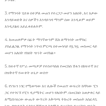
3. የማንሳት ሂደቱ በተቻለ መጠን የተረጋጋ መሆን አለበት, እና እቃው
እንዳይወድቅ እና ሰዎችን እንዳይጎዳ ማንም ሰው እንዲቆም ወይም
እንዲያልፍ አይፈቀድለትም.
4. ከመጠቀምዎ በፊት ማንኛውንም ሼክ ለማንሳት መሞከር
ያስፈልጋል. የማንሳት ነጥብ ምርጫ በተመሳሳይ የቧንቧ መስመር ላይ
መሆን አለበት የስበት ጭነት መሃከል።
5. ከፍተኛ የሥራ መጫዎቻ የተስተካከለ የመርከስ ሽፋን በከፍተኛ እና
በዝቅተኛ የሙቀት ሁኔታ ውስጥ
6. የነገሩን ነገር የሚወጣው እና ሌሎች የመጠጥ ውፍረት ከሻካው ፒን
ጋር የተገናኙ የፒን ዲያሜትር መሆን የለበትም. በመርከቡ አወቃቀር ላይ
ለሚሰነዝረው ውጤት ውጥረት አቅጣጫ ትኩረት መስጠት አስፈላጊ
ነው. የጭንቀት ፍላጎቶቻቸውን ካላሟላ, የመርከቡ የመርከቡ ጭነት