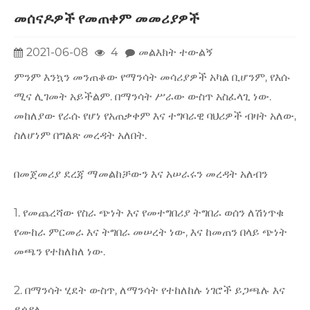
መሰናዶዎች የመጠቀም መመሪያዎች
2021-06-08
4
መልእክት ተውልኝ
ምንም እንኳን መንጠቆው የማንሳት መሳሪያዎች አካል ቢሆንም, የእሱ
ሚና ሊገመት አይችልም. በማንሳት ሥራው ውስጥ አስፈላጊ ነው.
መከለያው የራሱ የሆነ የአጠቃቀም እና ተግባራዊ ባህሪዎች ብዛት አለው,
ስለሆነም በግልጽ መረዳት አለበት.
በመጀመሪያ ደረጃ ማመልከቻውን እና አሠራሩን መረዳት አለብን
1. የመጨረሻው የስራ ጭነት እና የመተግበሪያ ትግበራ ወሰን ለሽነጥቁ
የሙከራ ምርመራ እና ትግበራ መሠረት ነው, እና ከመጠን በላይ ጭነት
መጫን የተከለከለ ነው.
2. በማንሳት ሂደት ውስጥ, ለማንሳት የተከለከሉ ነገሮች ይጋጫሉ እና
ይጎዳሉ.