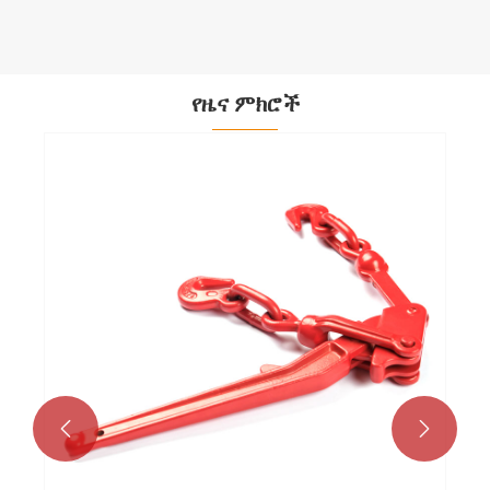
የዜና ምክሮች

