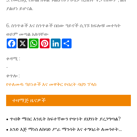
ያልሆነ ይሆናል.
6. ስንጥቆች እና ስንጥቆች በሰው ዓይኖች ሲገኙ ክፍሎቹ መተካት
ወይም መጣል አለባቸው
Facebook
X
WhatsApp
Pinterest
LinkedIn
Share
ቀዳሚ :
-
ቀጥሎ :
የተለመዱ ዓይነቶች እና መዋቅር የብረት ሳህን ፕላስ
ተዛማጅ ዜናዎች
ጥብቅ ማሰር እንዴት ከፍተኛውን የጭነት ደህንነት ያረጋግጣል?
አንድ እጅ ማነስ ለከባድ ሥራ ማንሳት እና ተግባራት ለመጎተት
ተመራጭ ምርጫ መሆን ያለበት ለምንድን ነው?